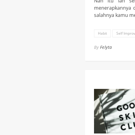
Nah itu lah se
menerapkannya di
salahnya kamu me
Habit
Self Impro
By
Felyta