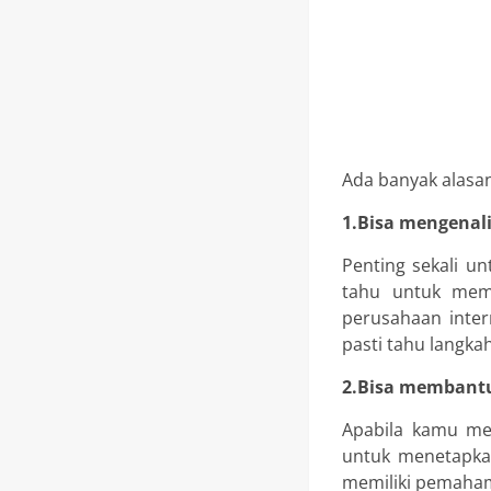
Ada banyak alasa
1.Bisa mengenal
Penting sekali un
tahu untuk memil
perusahaan inte
pasti tahu langka
2.Bisa membant
Apabila kamu me
untuk menetapka
memiliki pemahama