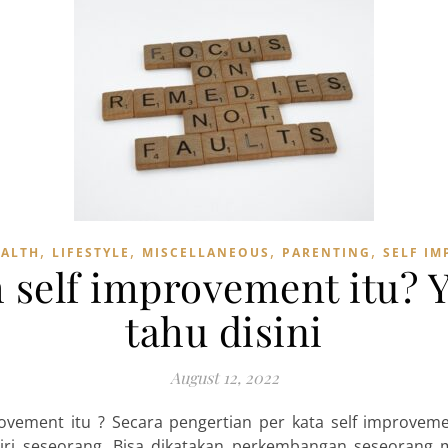
,
,
,
,
EALTH
LIFESTYLE
MISCELLANEOUS
PARENTING
SELF I
h self improvement itu? Y
tahu disini
August 12, 2022
rovement itu ? Secara pengertian per kata self improveme
i seseorang. Bisa dikatakan perkembangan seseorang m