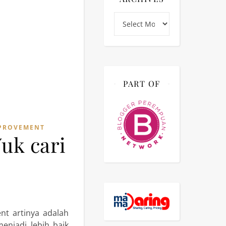
Archives
PART OF
MPROVEMENT
uk cari
nt artinya adalah
enjadi lebih baik