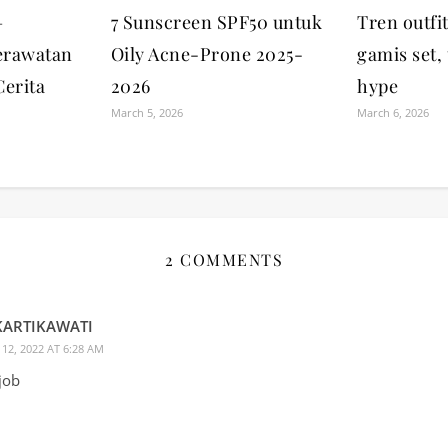
–
7 Sunscreen SPF50 untuk
Tren outfi
erawatan
Oily Acne-Prone 2025-
gamis set,
Cerita
2026
hype
March 5, 2026
March 6, 2026
2 COMMENTS
KARTIKAWATI
12, 2022 AT 6:28 AM
job