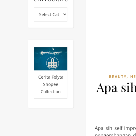
Categories
,
Cerita Felyta
BEAUTY
H
Apa si
Shopee
Collection
Apa sih self imp
pengembangan dir