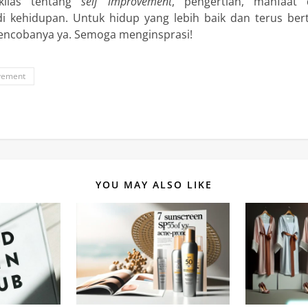
klias tentang
self improvement
, pengertian, manfaat
 kehidupan. Untuk hidup yang lebih baik dan terus be
ncobanya ya. Semoga menginsprasi!
vement
YOU MAY ALSO LIKE