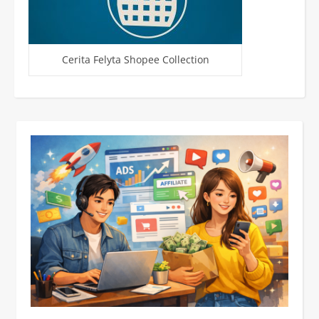
Cerita Felyta Shopee Collection