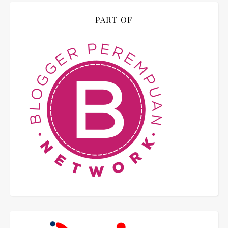
PART OF