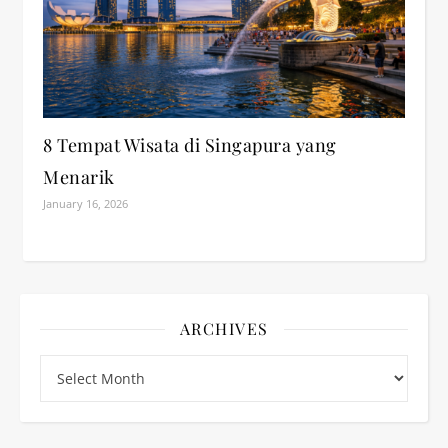
8 Tempat Wisata di Singapura yang
Menarik
January 16, 2026
ARCHIVES
Archives