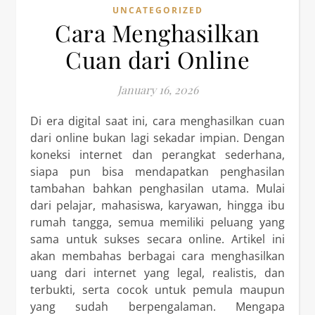
UNCATEGORIZED
Cara Menghasilkan
Cuan dari Online
January 16, 2026
Di era digital saat ini, cara menghasilkan cuan
dari online bukan lagi sekadar impian. Dengan
koneksi internet dan perangkat sederhana,
siapa pun bisa mendapatkan penghasilan
tambahan bahkan penghasilan utama. Mulai
dari pelajar, mahasiswa, karyawan, hingga ibu
rumah tangga, semua memiliki peluang yang
sama untuk sukses secara online. Artikel ini
akan membahas berbagai cara menghasilkan
uang dari internet yang legal, realistis, dan
terbukti, serta cocok untuk pemula maupun
yang sudah berpengalaman. Mengapa